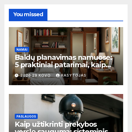
You missed
NAMAI
Baldų planavimas namuose:
5 praktiniai patarimai, kaip
išvengti perpildytų ir tuščių
2026 29 KOVO
RASYTOJAS
zonų
PASLAUGOS
Kaip užtikrinti prekybos
verslo saugumą: sisteminis