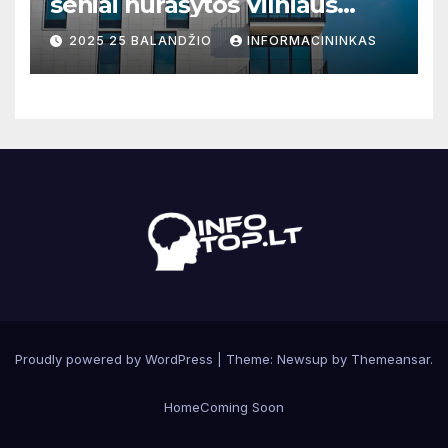
seniai nurašytos Vilniaus
zonos virto prestižinėmis
2025 25 BALANDŽIO
INFORMACININKAS
vietomis gyventi
Proudly powered by WordPress
|
Theme:
Newsup
by
Themeansar
.
Home
Coming Soon