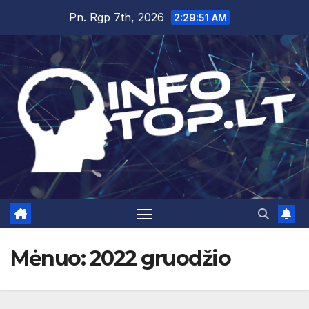
Skip
Pn. Rgp 7th, 2026
2:29:52 AM
to
content
Mėnuo:
2022 gruodžio