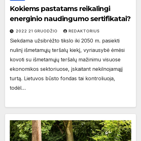
Kokiems pastatams reikalingi
energinio naudingumo sertifikatai?
2022 21 GRUODŽIO
REDAKTORIUS
Siekdama užsibrėžto tikslo iki 2050 m. pasiekti
nulinį išmetamųjų teršalų kiekį, vyriausybė ėmėsi
kovoti su išmetamųjų teršalų mažinimu visuose
ekonomikos sektoriuose, įskaitant nekilnojamąjį
turtą. Lietuvos būsto fondas tai kontroliuoja,
todėl…