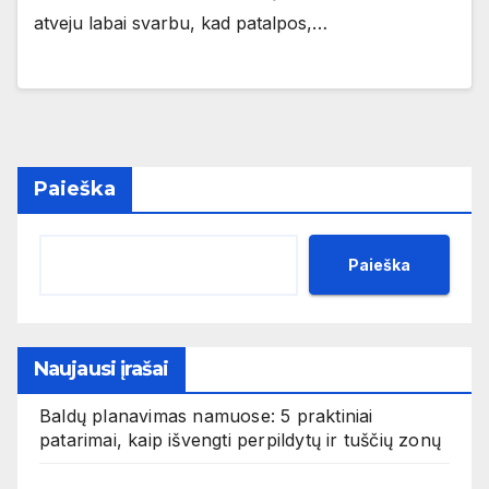
atveju labai svarbu, kad patalpos,…
Paieška
Paieška
Naujausi įrašai
Baldų planavimas namuose: 5 praktiniai
patarimai, kaip išvengti perpildytų ir tuščių zonų