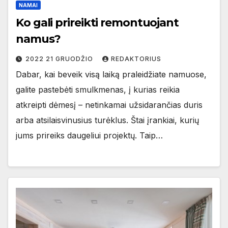
NAMAI
Ko gali prireikti remontuojant
namus?
2022 21 GRUODŽIO
REDAKTORIUS
Dabar, kai beveik visą laiką praleidžiate namuose,
galite pastebėti smulkmenas, į kurias reikia
atkreipti dėmesį – netinkamai užsidarančias duris
arba atsilaisvinusius turėklus. Štai įrankiai, kurių
jums prireiks daugeliui projektų. Taip…