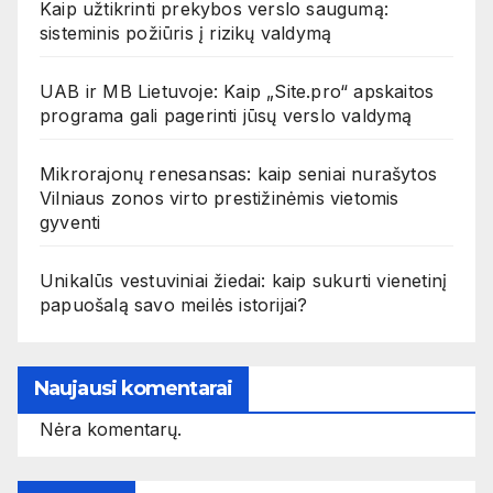
Kaip užtikrinti prekybos verslo saugumą:
sisteminis požiūris į rizikų valdymą
UAB ir MB Lietuvoje: Kaip „Site.pro“ apskaitos
programa gali pagerinti jūsų verslo valdymą
Mikrorajonų renesansas: kaip seniai nurašytos
Vilniaus zonos virto prestižinėmis vietomis
gyventi
Unikalūs vestuviniai žiedai: kaip sukurti vienetinį
papuošalą savo meilės istorijai?
Naujausi komentarai
Nėra komentarų.