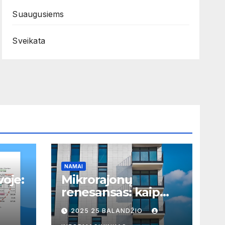
Suaugusiems
Sveikata
NAMAI
voje:
Mikrorajonų
renesansas: kaip
rama
seniai nurašytos
2025 25 BALANDŽIO
sų
Vilniaus zonos virto