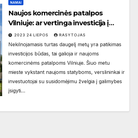
NAMAI
Naujos komercinės patalpos
Vilniuje: ar vertinga investicija į
nekilnojamąjį turtą?
2023 24 LIEPOS
RASYTOJAS
Nekilnojamasis turtas daugelį metų yra patikimas
investicijos būdas, tai galioja ir naujoms
komercinėms patalpoms Vilniuje. Šiuo metu
mieste vykstant naujoms statyboms, verslininkai ir
investuotojai su susidomėjimu žvelgia į galimybes
įsigyti…