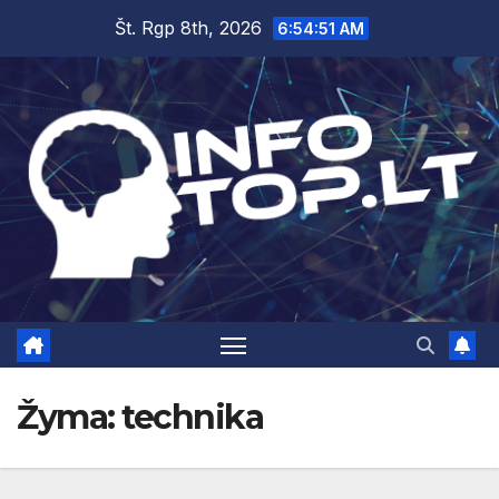
Skip
Št. Rgp 8th, 2026
6:54:51 AM
to
content
Žyma:
technika