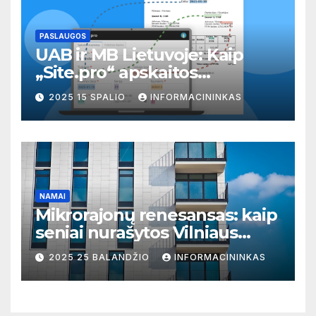
PASLAUGOS
UAB ir MB Lietuvoje: Kaip
„Site.pro“ apskaitos
programa gali pagerinti jūsų
2025 15 SPALIO
INFORMACININKAS
verslo valdymą
NAMAI
Mikrorajonų renesansas: kaip
seniai nurašytos Vilniaus
zonos virto prestižinėmis
2025 25 BALANDŽIO
INFORMACININKAS
vietomis gyventi