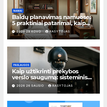
NAMAI
Baldų planavimas namuose:
5 praktiniai patarimai, kaip
išvengti perpildytų ir tuščių
2026 29 KOVO
RASYTOJAS
zonų
PASLAUGOS
Kaip užtikrinti prekybos
verslo saugumą: sisteminis
požiūris į rizikų valdymą
2026 26 SAUSIO
RASYTOJAS