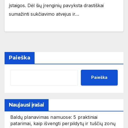
įstaigos. Dėl šių įrenginių pavyksta drastiškai
sumažinti sukčiavimo atvejus ir…
Paieška
Paieška
Naujausi įrašai
Baldų planavimas namuose: 5 praktiniai
patarimai, kaip išvengti perpildytų ir tuščių zonų