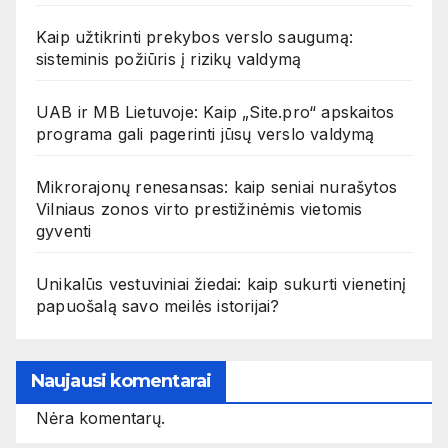
Kaip užtikrinti prekybos verslo saugumą:
sisteminis požiūris į rizikų valdymą
UAB ir MB Lietuvoje: Kaip „Site.pro“ apskaitos
programa gali pagerinti jūsų verslo valdymą
Mikrorajonų renesansas: kaip seniai nurašytos
Vilniaus zonos virto prestižinėmis vietomis
gyventi
Unikalūs vestuviniai žiedai: kaip sukurti vienetinį
papuošalą savo meilės istorijai?
Naujausi komentarai
Nėra komentarų.