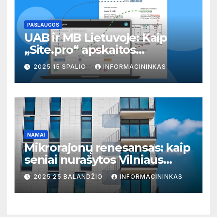
PASLAUGOS
UAB ir MB Lietuvoje: Kaip
„Site.pro“ apskaitos
programa gali pagerinti jūsų
2025 15 SPALIO
INFORMACININKAS
verslo valdymą
NAMAI
Mikrorajonų renesansas: kaip
seniai nurašytos Vilniaus
zonos virto prestižinėmis
2025 25 BALANDŽIO
INFORMACININKAS
vietomis gyventi