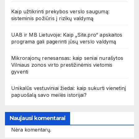
Kaip užtikrinti prekybos verslo saugumą:
sisteminis požiūris į rizikų valdymą
UAB ir MB Lietuvoje: Kaip „Site.pro“ apskaitos
programa gali pagerinti jūsų verslo valdymą
Mikrorajonų renesansas: kaip seniai nurašytos
Vilniaus zonos virto prestižinėmis vietomis
gyventi
Unikalūs vestuviniai žiedai: kaip sukurti vienetinį
papuošalą savo meilės istorijai?
Naujausi komentarai
Nėra komentarų.