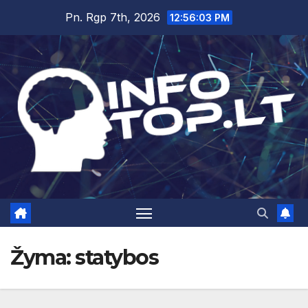
Skip
Pn. Rgp 7th, 2026
12:56:03 PM
to
content
Žyma:
statybos