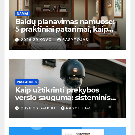
NAMAI
Baldų planavimas namuose:
5 praktiniai patarimai, kaip
išvengti perpildytų ir tuščių
2026 29 KOVO
RASYTOJAS
zonų
PASLAUGOS
Kaip užtikrinti prekybos
verslo saugumą: sisteminis
požiūris į rizikų valdymą
2026 26 SAUSIO
RASYTOJAS