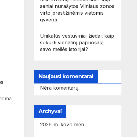
seniai nurašytos Vilniaus zonos
virto prestižinėmis vietomis
gyventi
Unikalūs vestuviniai žiedai: kaip
sukurti vienetinį papuošalą
savo meilės istorijai?
Naujausi komentarai
es
Nėra komentarų.
žinoma
Archyvai
2026 m. kovo mėn.