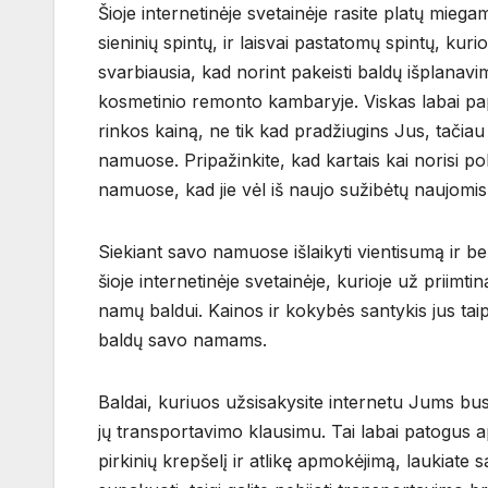
Šioje internetinėje svetainėje rasite platų miega
sieninių spintų, ir laisvai pastatomų spintų, ku
svarbiausia, kad norint pakeisti baldų išplanavi
kosmetinio remonto kambaryje. Viskas labai papra
rinkos kainą, ne tik kad pradžiugins Jus, tačiau
namuose. Pripažinkite, kad kartais kai norisi po
namuose, kad jie vėl iš naujo sužibėtų naujomis
Siekiant savo namuose išlaikyti vientisumą ir be
šioje internetinėje svetainėje, kurioje už priim
namų baldui. Kainos ir kokybės santykis jus tai
baldų savo namams.
Baldai, kuriuos užsisakysite internetu Jums bus
jų transportavimo klausimu. Tai labai patogus aps
pirkinių krepšelį ir atlikę apmokėjimą, laukiate s