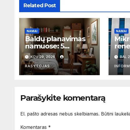
Related Post
NAMAI
NAMAI
Baldų planavimas
Mikr
namuose: 5
rene
praktiniai patarimai,
seni
KOV 29, 2026
BAL 2
kaip išvengti
Viln
perpildytų ir tuščių
pres
RASYTOJAS
INFORM
zonų
viet
Parašykite komentarą
El. pašto adresas nebus skelbiamas.
Būtini laukel
Komentaras
*