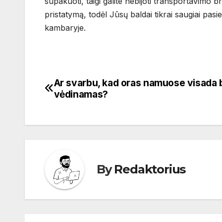
supakuoti, taigi galite nebijoti transportavimo
pristatymą, todėl Jūsų baldai tikrai saugiai pas
kambaryje.
Ar svarbu, kad oras namuose visada 
Navigacija
vėdinamas?
tarp
įrašų
By
Redaktorius