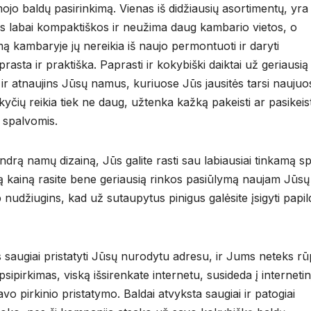
mojo baldų pasirinkimą. Vienas iš didžiausių asortimentų, yra 
rios labai kompaktiškos ir neužima daug kambario vietos, o
mą kambaryje jų nereikia iš naujo permontuoti ir daryti
sta ir praktiška. Paprasti ir kokybiški daiktai už geriausią
 ir atnaujins Jūsų namus, kuriuose Jūs jausitės tarsi naujuo
kyčių reikia tiek ne daug, užtenka kažką pakeisti ar pasikeist
 spalvomis.
ndrą namų dizainą, Jūs galite rasti sau labiausiai tinkamą sp
tiną kainą rasite bene geriausią rinkos pasiūlymą naujam Jūsų
p nudžiugins, kad už sutaupytus pinigus galėsite įsigyti pap
 saugiai pristatyti Jūsų nurodytu adresu, ir Jums neteks rūp
ipirkimas, viską išsirenkate internetu, susideda į internetin
avo pirkinio pristatymo. Baldai atvyksta saugiai ir patogiai