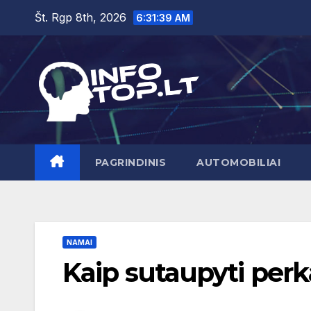
Skip
Št. Rgp 8th, 2026
6:31:40 AM
to
content
PAGRINDINIS
AUTOMOBILIAI
NAMAI
Kaip sutaupyti per