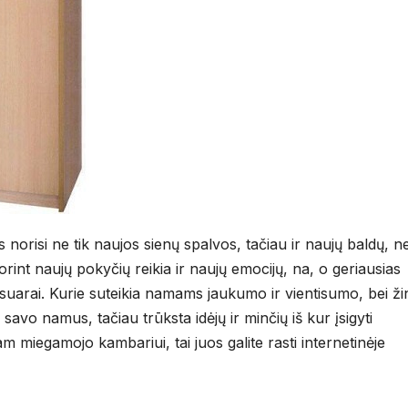
orisi ne tik naujos sienų spalvos, tačiau ir naujų baldų, n
orint naujų pokyčių reikia ir naujų emocijų, na, o geriausias
sesuarai. Kurie suteikia namams jaukumo ir vientisumo, bei 
savo namus, tačiau trūksta idėjų ir minčių iš kur įsigyti
m miegamojo kambariui, tai juos galite rasti internetinėje