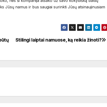
 broko, nes ši kompanija atsako už savo kokybišką baldų
ieks Jūsų namus ir bus saugiai surinkti Jūsų atsinaujinusiam
būtų
Stilingi laiptai namuose, ką reikia žinoti?