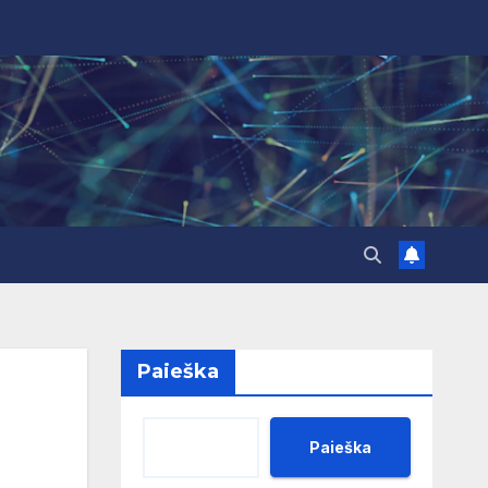
Paieška
Paieška