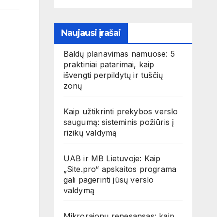
Naujausi įrašai
Baldų planavimas namuose: 5
praktiniai patarimai, kaip
išvengti perpildytų ir tuščių
zonų
Kaip užtikrinti prekybos verslo
saugumą: sisteminis požiūris į
rizikų valdymą
UAB ir MB Lietuvoje: Kaip
„Site.pro“ apskaitos programa
gali pagerinti jūsų verslo
valdymą
Mikrorajonų renesansas: kaip