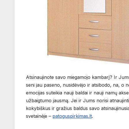
Atsinaujinote savo miegamojo kambarį? Ir Jums n
seni jau paseno, nusidėvėjo ir atsibodo, na, o n
emocijas suteikia nauji baldai ir nauji namų ak
užbaigtumo jausmą. Jei ir Jums norisi atnaujinti 
kokybiškus ir gražius baldus savo atsinaujinusia
svetainėje –
patoguspirkimas.lt
.