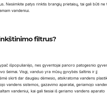
 Nesiimkite patys rinktis brangių prietaisų, tai gali būti ne t
ojamam vandeniui.
štinimo filtrus?
s ypač išpopuliarėjo, nes gyventojai panoro patogesnio gyve
avo šeimai. Visgi, vanduo yra mūsų gyvybės šaltinis ir jį
 ėmė skirti dar daugiau dėmesio, atsikratoma vandens plasti
mojo vandens sistemos, gazavimo aparatai, geriamojo vande
altam vandeniui, kai gali tiesiai iš geriamo vandens aparato