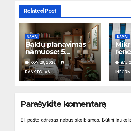
Related Post
NAMAI
NAMAI
Baldų planavimas
Mikr
namuose: 5
rene
praktiniai patarimai,
seni
KOV 29, 2026
BAL 2
kaip išvengti
Viln
perpildytų ir tuščių
pres
RASYTOJAS
INFORM
zonų
viet
Parašykite komentarą
El. pašto adresas nebus skelbiamas.
Būtini laukel