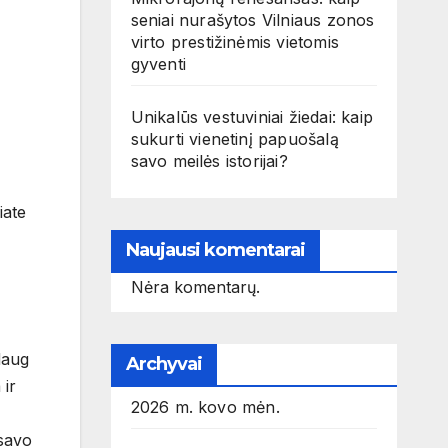
seniai nurašytos Vilniaus zonos
virto prestižinėmis vietomis
gyventi
Unikalūs vestuviniai žiedai: kaip
sukurti vienetinį papuošalą
savo meilės istorijai?
iate
Naujausi komentarai
Nėra komentarų.
daug
Archyvai
 ir
2026 m. kovo mėn.
 savo