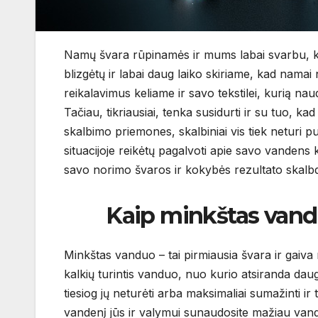
Namų švara rūpinamės ir mums labai svarbu, kad
blizgėtų ir labai daug laiko skiriame, kad namai n
reikalavimus keliame ir savo tekstilei, kurią na
Tačiau, tikriausiai, tenka susidurti ir su tuo, 
skalbimo priemones, skalbiniai vis tiek neturi pu
situacijoje reikėtų pagalvoti apie savo vandens k
savo norimo švaros ir kokybės rezultato skalb
Kaip minkštas vanduo 
Minkštas vanduo – tai pirmiausia švara ir gaiva 
kalkių turintis vanduo, nuo kurio atsiranda dau
tiesiog jų neturėti arba maksimaliai sumažinti i
vandenį jūs ir valymui sunaudosite mažiau vanden