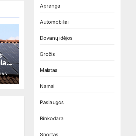
Apranga
Automobiliai
Dovanų idėjos
s
Grožis
iai
Maistas
JAS
Namai
Paslaugos
Rinkodara
Sportas