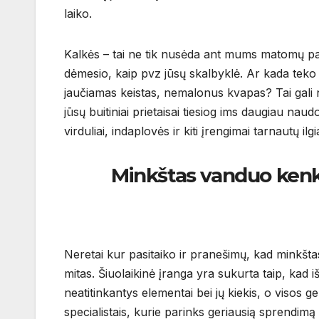
laiko.
Kalkės – tai ne tik nusėda ant mums matomų pav
dėmesio, kaip pvz jūsų skalbyklė. Ar kada teko 
jaučiamas keistas, nemalonus kvapas? Tai gali 
jūsų buitiniai prietaisai tiesiog ims daugiau naudot
virduliai, indaplovės ir kiti įrengimai tarnautų i
Minkštas vanduo kenksm
Neretai kur pasitaiko ir pranešimų, kad minkštas
mitas. Šiuolaikinė įranga yra sukurta taip, kad 
neatitinkantys elementai bei jų kiekis, o visos g
specialistais, kurie parinks geriausią sprendimą 