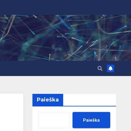
Paieška
Paieška