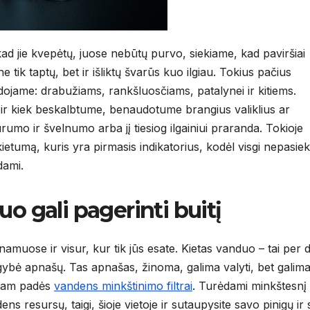
 jie kvepėtų, juose nebūtų purvo, siekiame, kad paviršiai
e tik taptų, bet ir išliktų švarūs kuo ilgiau. Tokius pačius
udojame: drabužiams, rankšluosčiams, patalynei ir kitiems.
kad ir kiek beskalbtume, benaudotume brangius valiklius ar
rumo ir švelnumo arba jį tiesiog ilgainiui praranda. Tokioje
ietumą, kuris yra pirmasis indikatorius, kodėl visgi nepasiek
dami.
gali pagerinti buitį
namuose ir visur, kur tik jūs esate. Kietas vanduo – tai per 
gybė apnašų. Tas apnašas, žinoma, galima valyti, bet galima
r tam padės
vandens minkštinimo filtrai
. Turėdami minkštesnį
s resursų, taigi, šioje vietoje ir sutaupysite savo pinigų ir