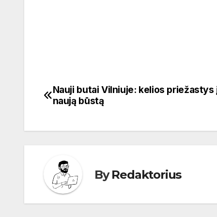
Nauji butai Vilniuje: kelios priežastys 
Navigacija
naują būstą
tarp
įrašų
By
Redaktorius