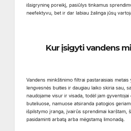
išsigryninę poreikį, pasiūlys tinkamus sprendimus.
neefektyvu, bet ir dar labiau žalinga jūsų vart
Kur įsigyti vandens mink
Vandens minkštinimo filtrai pastaraisiais metai
lengvesnės buities ir daugiau laiko skiria sau, s
naudojame visur ir visada, todėl jam gyventojai
buteliuose, namuose atsiranda patogios geria
išpilstymo įranga, įvairūs sprendimai karštam, š
pasidaminti arbatą arba mėgstamą limonadą.