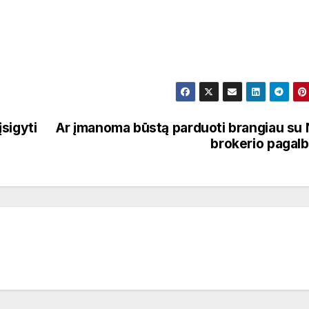
įsigyti
Ar įmanoma būstą parduoti brangiau su
brokerio pagal