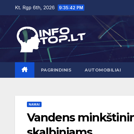
Skip
Kt. Rgp 6th, 2026
9:35:43 PM
to
content
PAGRINDINIS
AUTOMOBILIAI
NAMAI
Vandens minkštinimo
skalbiniams.