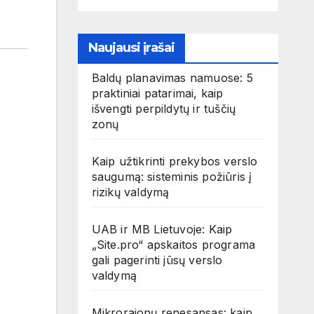
Naujausi įrašai
Baldų planavimas namuose: 5
praktiniai patarimai, kaip
išvengti perpildytų ir tuščių
zonų
Kaip užtikrinti prekybos verslo
saugumą: sisteminis požiūris į
rizikų valdymą
UAB ir MB Lietuvoje: Kaip
„Site.pro“ apskaitos programa
gali pagerinti jūsų verslo
valdymą
Mikrorajonų renesansas: kaip