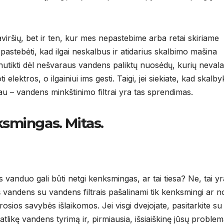
iršių, bet ir ten, kur mes nepastebime arba retai skiriame
pastebėti, kad ilgai neskalbus ir atidarius skalbimo mašina
nutikti dėl nešvaraus vandens paliktų nuosėdų, kurių nevala
i elektros, o ilgainiui ims gesti. Taigi, jei siekiate, kad skalby
lgiau – vandens minkštinimo filtrai yra tas sprendimas.
ingas. Mitas.
 vanduo gali būti netgi kenksmingas, ar tai tiesa? Ne, tai yr
iš vandens su vandens filtrais pašalinami tik kenksmingi ar 
erosios savybės išlaikomos. Jei visgi dvejojate, pasitarkite su
atlikę vandens tyrimą ir, pirmiausia, išsiaiškinę jūsų problem