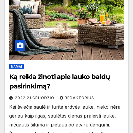
NAMAI
Ką reikia žinoti apie lauko baldų
pasirinkimą?
2022 21 GRUODŽIO
REDAKTORIUS
Kai šviečia saulė ir turite erdvės lauke, nieko nėra
geriau kaip ilgas, saulėtas dienas praleisti lauke,
mėgautis šiluma ir pietauti po atviru dangumi.