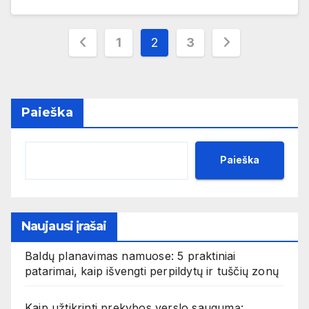
Įrašų
1
2
3
puslapiavimas
Paieška
Paieška
Naujausi įrašai
Baldų planavimas namuose: 5 praktiniai
patarimai, kaip išvengti perpildytų ir tuščių zonų
Kaip užtikrinti prekybos verslo saugumą: