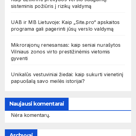
sisteminis požiūris į rizikų valdymą
UAB ir MB Lietuvoje: Kaip „Site.pro“ apskaitos
programa gali pagerinti jūsų verslo valdymą
Mikrorajonų renesansas: kaip seniai nurašytos
Vilniaus zonos virto prestižinėmis vietomis
gyventi
Unikalūs vestuviniai žiedai: kaip sukurti vienetinį
papuošalą savo meilės istorijai?
Naujausi komentarai
Nėra komentarų.
Archyvai