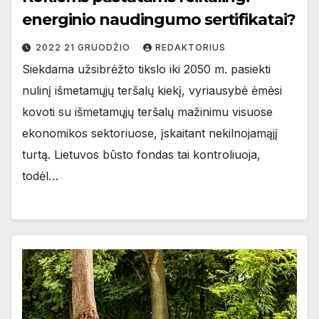
energinio naudingumo sertifikatai?
2022 21 GRUODŽIO
REDAKTORIUS
Siekdama užsibrėžto tikslo iki 2050 m. pasiekti
nulinį išmetamųjų teršalų kiekį, vyriausybė ėmėsi
kovoti su išmetamųjų teršalų mažinimu visuose
ekonomikos sektoriuose, įskaitant nekilnojamąjį
turtą. Lietuvos būsto fondas tai kontroliuoja,
todėl…