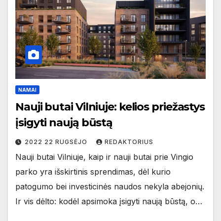
NAMAI
Nauji butai Vilniuje: kelios priežastys
įsigyti naują būstą
2022 22 RUGSĖJO
REDAKTORIUS
Nauji butai Vilniuje, kaip ir nauji butai prie Vingio
parko yra išskirtinis sprendimas, dėl kurio
patogumo bei investicinės naudos nekyla abejonių.
Ir vis dėlto: kodėl apsimoka įsigyti naują būstą, o…