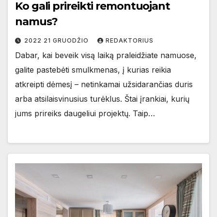
Ko gali prireikti remontuojant
namus?
2022 21 GRUODŽIO
REDAKTORIUS
Dabar, kai beveik visą laiką praleidžiate namuose,
galite pastebėti smulkmenas, į kurias reikia
atkreipti dėmesį – netinkamai užsidarančias duris
arba atsilaisvinusius turėklus. Štai įrankiai, kurių
jums prireiks daugeliui projektų. Taip…