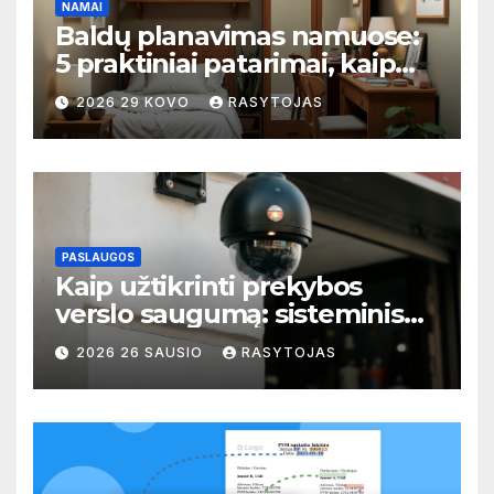
NAMAI
Baldų planavimas namuose:
5 praktiniai patarimai, kaip
išvengti perpildytų ir tuščių
2026 29 KOVO
RASYTOJAS
zonų
PASLAUGOS
Kaip užtikrinti prekybos
verslo saugumą: sisteminis
požiūris į rizikų valdymą
2026 26 SAUSIO
RASYTOJAS